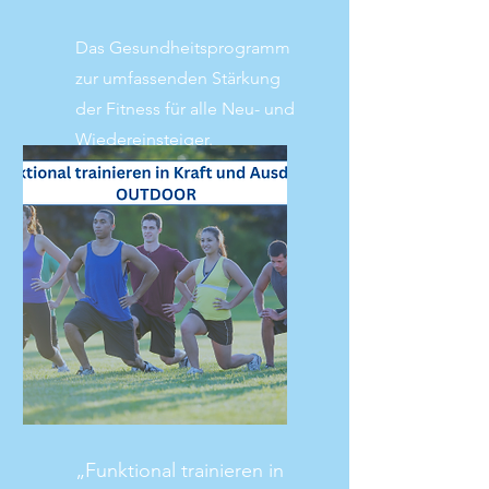
Das Gesundheitsprogramm
zur umfassenden Stärkung
der Fitness für alle Neu- und
Wiedereinsteiger.
Mehr lesen
„Funktional trainieren in