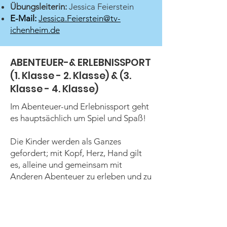
Übungsleiterin:
Jessica Feierstein
E-Mail:
Jessica.Feierstein
@tv-
ichenheim.de
ABENTEUER-& ERLEBNISSPORT
(1. Klasse - 2. Klasse) & (3.
Klasse - 4. Klasse)
Im Abenteuer-und Erlebnissport geht
es hauptsächlich um Spiel und Spaß!
Die Kinder werden als Ganzes
gefordert; mit Kopf, Herz, Hand gilt
es, alleine und gemeinsam mit
Anderen Abenteuer zu erleben und zu
bestehen. Die Turnhalle mit ihren
Geräten und Utensilien ist unser
Aktionsraum.
Du hast Lust auf Bewegung, Parcours,