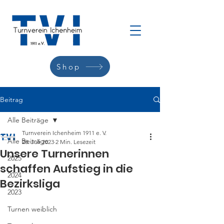
Shop
Beitrag
Alle Beiträge
Turnverein Ichenheim 1911 e. V.
Alle Beiträge
28. Juli 2023
2 Min. Lesezeit
Unsere Turnerinnen
2025
schaffen Aufstieg in die
2024
Bezirksliga
2023
Turnen weiblich