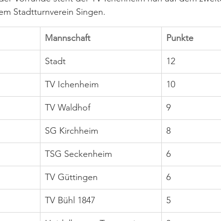
em Stadtturnverein Singen. 
Mannschaft
Punkte
Stadt 
12
TV Ichenheim
10
TV Waldhof
9
SG Kirchheim
8
TSG Seckenheim
6
TV Güttingen
6
TV Bühl 1847
5