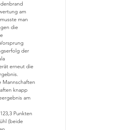
ildenbrand 
twertung am 
 musste man 
gen die 
e 
Vorsprung 
gserfolg der 
la 
rät erneut die 
rgebnis.
e Mannschaften 
aften knapp 
teergebnis am 
123,3 Punkten 
hl (beide 
en 