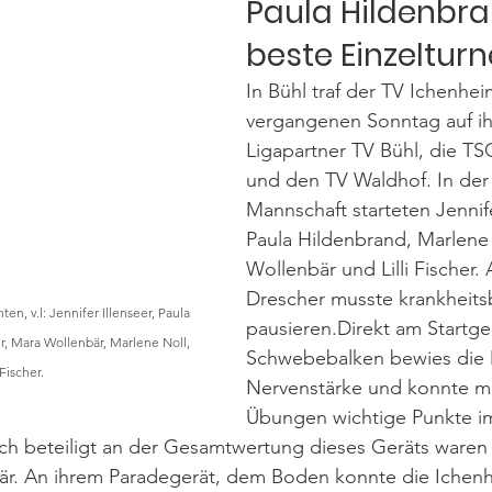
Paula Hildenbra
beste Einzelturn
In Bühl traf der TV Ichenhe
vergangenen Sonntag auf ih
Ligapartner TV Bühl, die T
und den TV Waldhof. In der
Mannschaft starteten Jennife
Paula Hildenbrand, Marlene 
Wollenbär und Lilli Fischer. 
Drescher musste krankheits
en, v.l: Jennifer Illenseer, Paula 
pausieren.Direkt am Startge
, Mara Wollenbär, Marlene Noll, 
Schwebebalken bewies die 
i Fischer.
Nervenstärke und konnte mit 
Übungen wichtige Punkte i
h beteiligt an der Gesamtwertung dieses Geräts waren 
är. An ihrem Paradegerät, dem Boden konnte die Ichen