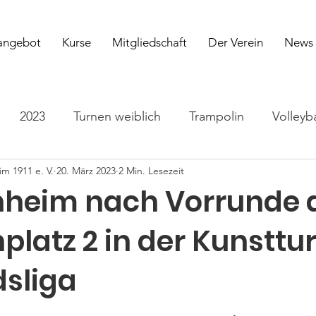
angebot
Kurse
Mitgliedschaft
Der Verein
News
2023
Turnen weiblich
Trampolin
Volleyba
m 1911 e. V.
20. März 2023
2 Min. Lesezeit
en
Yoga
2026
nheim nach Vorrunde 
platz 2 in der Kunsttu
sliga