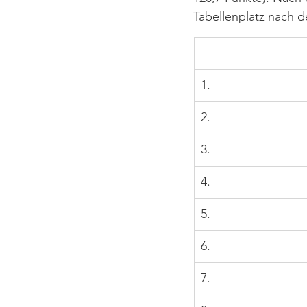
Tabellenplatz nach d
1.
2.
3.
4.
5.
6.
7.