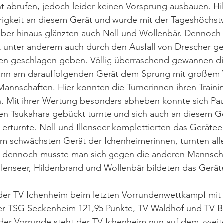
nt abrufen, jedoch leider keinen Vorsprung ausbauen. H
rigkeit an diesem Gerät und wurde mit der Tageshöchs
ber hinaus glänzten auch Noll und Wollenbär. Dennoch
t unter anderem auch durch den Ausfall von Drescher ge
n geschlagen geben. Völlig überraschend gewannen di
ann am darauffolgenden Gerät dem Sprung mit großem 
annschaften. Hier konnten die Turnerinnen ihren Trainin
n. Mit ihrer Wertung besonders abheben konnte sich Pau
en Tsukahara gebückt turnte und sich auch an diesem Ge
rturnte. Noll und Illenseer komplettierten das Gerätee
m schwächsten Gerät der Ichenheimerinnen, turnten all
, dennoch musste man sich gegen die anderen Mannsch
llenseer, Hildenbrand und Wollenbär bildeten das Gerä
der TV Ichenheim beim letzten Vorrundenwettkampf mit 
er TSG Seckenheim 121,95 Punkte, TV Waldhof und TV Bü
 der Vorrunde steht der TV Ichenheim nun auf dem zweit