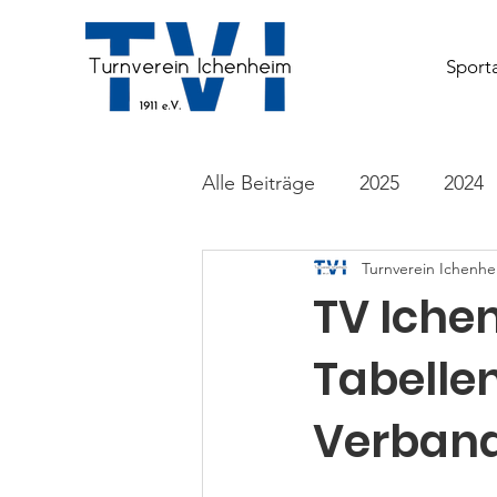
Sport
Alle Beiträge
2025
2024
Turnverein Ichenhei
Tanzen
Vereinsaktivität
TV Iche
Tabellen
Verband