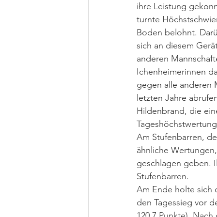
ihre Leistung gekon
turnte Höchstschwie
Boden belohnt. Darü
sich an diesem Gerä
anderen Mannschafte
Ichenheimerinnen d
gegen alle anderen M
letzten Jahre abrufe
Hildenbrand, die ein
Tageshöchstwertung e
Am Stufenbarren, de
ähnliche Wertungen
geschlagen geben. I
Stufenbarren.
Am Ende holte sich 
den Tagessieg vor d
120,7 Punkte). Nach