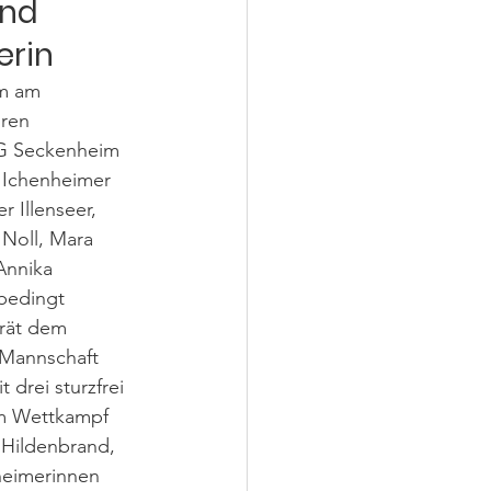
nd 
erin
im am 
ren 
SG Seckenheim 
 Ichenheimer 
r Illenseer, 
Noll, Mara 
Annika 
bedingt 
rät dem 
Mannschaft 
drei sturzfrei 
m Wettkampf 
Hildenbrand, 
heimerinnen 