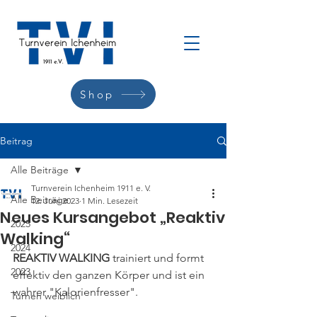
Shop
Beitrag
Alle Beiträge
Turnverein Ichenheim 1911 e. V.
Alle Beiträge
12. Juni 2023
1 Min. Lesezeit
Neues Kursangebot „Reaktiv
2025
Walking“
2024
REAKTIV WALKING
 trainiert und formt 
2023
effektiv den ganzen Körper und ist ein 
wahrer "Kalorienfresser".
Turnen weiblich