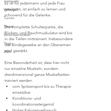
Trampolin
Es ist für jedermann und jede Frau 
geeignet, ist einfach zu lernen und 
Volleyball
schonend für die Gelenke.
Turnen
Tanzen
Die komplette Schulterpartie, die 
Rücken- und Bauchmuskulatur wird bis 
Vereinsaktivitäten
in die Tiefen mittrainiert. Insbesondere 
Yoga
das Bindegewebe an den Oberarmen 
wird gestärkt.
2026
Eine Besonderheit ist, dass hier nicht 
nur einzelne Muskeln, sondern 
dreidimensional ganze Muskelketten 
trainiert werden.
vom Spitzensport bis zu Therapie 
einsetzbar
Konditions- und 
koordinationssteigernd
Hoher Kalorienverbrauch