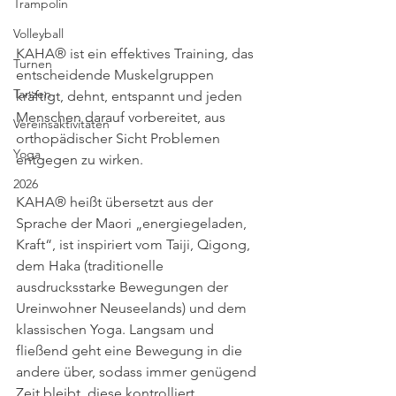
Trampolin
Volleyball
KAHA® ist ein effektives Training, das 
Turnen
entscheidende Muskelgruppen 
Tanzen
kräftigt, dehnt, entspannt und jeden 
Menschen darauf vorbereitet, aus 
Vereinsaktivitäten
orthopädischer Sicht Problemen 
Yoga
entgegen zu wirken.
2026
KAHA® heißt übersetzt aus der 
Sprache der Maori „energiegeladen, 
Kraft“, ist inspiriert vom Taiji, Qigong, 
dem Haka (traditionelle 
ausdrucksstarke Bewegungen der 
Ureinwohner Neuseelands) und dem 
klassischen Yoga. Langsam und 
fließend geht eine Bewegung in die 
andere über, sodass immer genügend 
Zeit bleibt, diese kontrolliert 