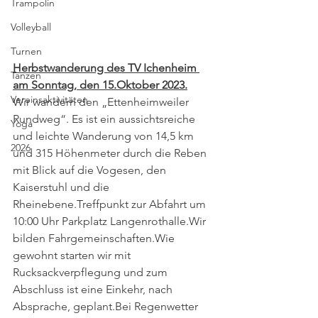
Trampolin
Volleyball
Turnen
Herbstwanderung des TV Ichenheim 
Tanzen
am Sonntag, den 15.Oktober 2023.
Vereinsaktivitäten
Wir wandern den „Ettenheimweiler 
Rundweg“. Es ist ein aussichtsreiche 
Yoga
und leichte Wanderung von 14,5 km 
2026
und 315 Höhenmeter durch die Reben 
mit Blick auf die Vogesen, den 
Kaiserstuhl und die 
Rheinebene.Treffpunkt zur Abfahrt um 
10:00 Uhr Parkplatz Langenrothalle.Wir 
bilden Fahrgemeinschaften.Wie 
gewohnt starten wir mit 
Rucksackverpflegung und zum 
Abschluss ist eine Einkehr, nach 
Absprache, geplant.Bei Regenwetter 