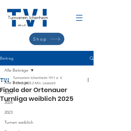
Shop
Beitrag
Alle Beiträge
Turnverein Ichenheim 1911 e. V.
Alle Beiträge
8. Dez. 2025
2 Min. Lesezeit
Finale der Ortenauer
2025
Turnliga weiblich 2025
2024
2023
Turnen weiblich