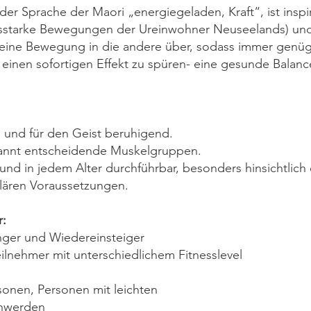
er Sprache der Maori „energiegeladen, Kraft“, ist inspi
cksstarke Bewegungen der Ureinwohner Neuseelands) un
eine Bewegung in die andere über, sodass immer genüge
d einen sofortigen Effekt zu spüren- eine gesunde Balan
 und für den Geist beruhigend.
annt entscheidende Muskelgruppen.
d in jedem Alter durchführbar, besonders hinsichtlich 
ären Voraussetzungen.
r:
ger und Wiedereinsteiger
lnehmer mit unterschiedlichem Fitnesslevel
n
nen, Personen mit leichten
hwerden