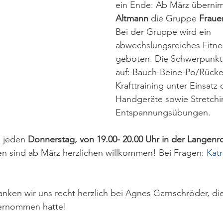
ein Ende: Ab März überni
Altmann
 die Gruppe 
Fraue
Bei der Gruppe wird ein 
abwechslungsreiches Fitn
geboten. Die Schwerpunkte
auf: Bauch-Beine-Po/Rücken
Krafttraining unter Einsatz 
Handgeräte sowie Stretchi
Entspannungsübungen. 
h jeden 
Donnerstag, von 19.00- 20.00 Uhr in der Langenro
n sind ab März herzlichen willkommen! Bei Fragen: 
Kat
anken wir uns recht herzlich bei Agnes Garnschröder, di
bernommen hatte!