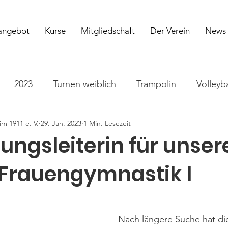
angebot
Kurse
Mitgliedschaft
Der Verein
News
2023
Turnen weiblich
Trampolin
Volleyba
m 1911 e. V.
29. Jan. 2023
1 Min. Lesezeit
en
Yoga
2026
ungsleiterin für unser
Frauengymnastik I
Nach längere Suche hat di