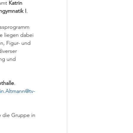
mmt 
Katrin 
ngymnatik I
. 
essprogramm 
 liegen dabei 
, Figur- und 
diverser 
ng und 
thalle
.
rin.Altmann@tv-
e die Gruppe in 